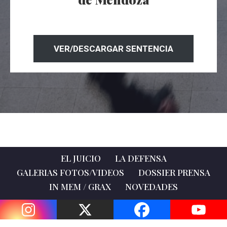
VER/DESCARGAR SENTENCIA
EL JUICIO
LA DEFENSA
GALERIAS FOTOS/VIDEOS
DOSSIER PRENSA
IN MEM / GRAX
NOVEDADES
Neve
| Creado por
WordPress
Social media & sharing icons powered by
UltimatelySocial